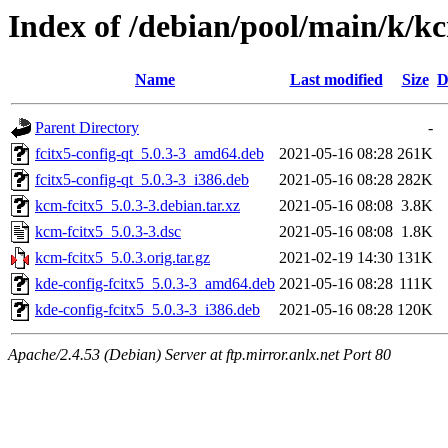
Index of /debian/pool/main/k/kc
Name
Last modified
Size
D
Parent Directory
-
fcitx5-config-qt_5.0.3-3_amd64.deb
2021-05-16 08:28
261K
fcitx5-config-qt_5.0.3-3_i386.deb
2021-05-16 08:28
282K
kcm-fcitx5_5.0.3-3.debian.tar.xz
2021-05-16 08:08
3.8K
kcm-fcitx5_5.0.3-3.dsc
2021-05-16 08:08
1.8K
kcm-fcitx5_5.0.3.orig.tar.gz
2021-02-19 14:30
131K
kde-config-fcitx5_5.0.3-3_amd64.deb
2021-05-16 08:28
111K
kde-config-fcitx5_5.0.3-3_i386.deb
2021-05-16 08:28
120K
Apache/2.4.53 (Debian) Server at ftp.mirror.anlx.net Port 80